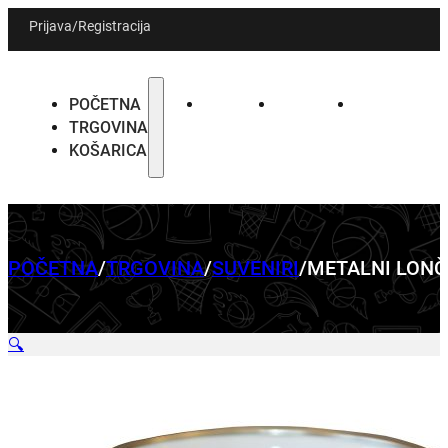
Prijava
/
Registracija
POČETNA
POČETNA
TRGOVINA
KOŠARICA
TRGOVINA
KOŠARICA
POČETNA
/
TRGOVINA
/
SUVENIRI
/
METALNI LONČ
🔍