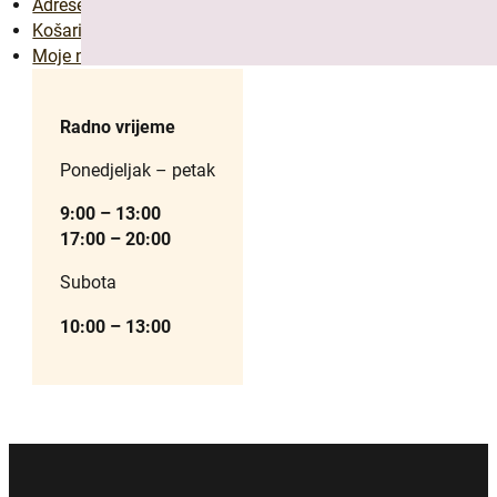
Adrese
Košarica
Moje narudžbe
Odaberi opcije
Ovaj
Radno vrijeme
proizvod
ima
Ponedjeljak – petak
više
varijanti.
9:00 – 13:00
Opcije
17:00 – 20:00
se
Subota
mogu
odabrati
10:00 – 13:00
na
stranici
proizvoda