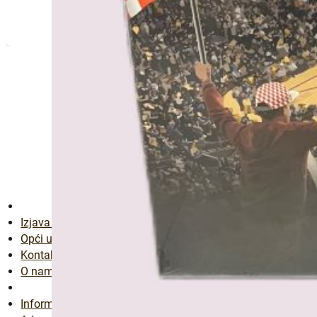
Izjava o privatnosti
Opći uvjeti
Kontaktirajte nas
O nama
Informacije o računu