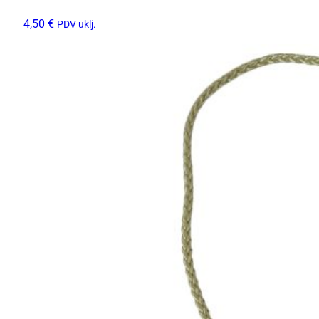
4,50
€
PDV uklj.
Odaberi opcije
Ovaj
proizvod
ima