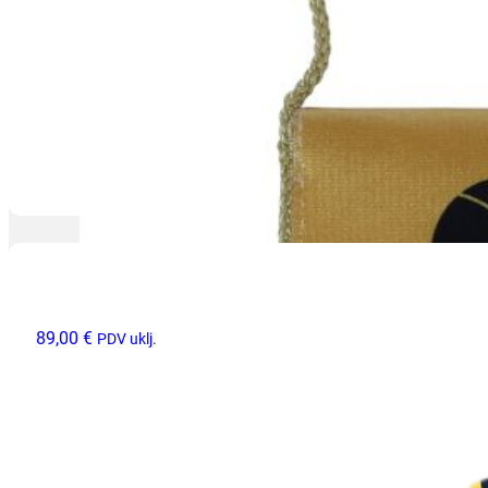
više
varijanti.
Opcije
se
mogu
odabrati
na
stranici
proizvoda
89,00
€
PDV uklj.