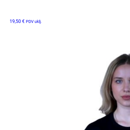
19,50
€
PDV uklj.
Odaberi opcije
Ovaj