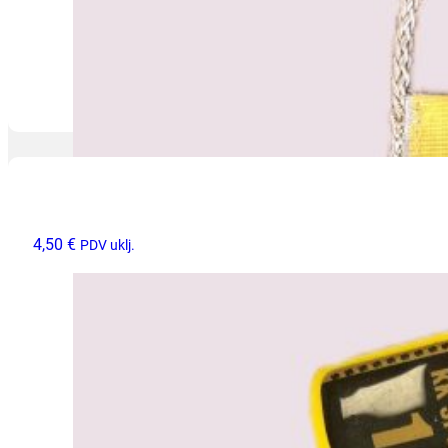
4,50
€
PDV uklj.