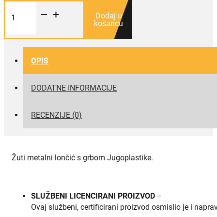
Metalni
lončić
Dodaj u
Jugoplastika
košaricu
količina
OPIS
DODATNE INFORMACIJE
RECENZIJE (0)
Žuti metalni lončić s grbom Jugoplastike.
SLUŽBENI LICENCIRANI PROIZVOD
–
Ovaj službeni, certificirani proizvod osmislio je i napr