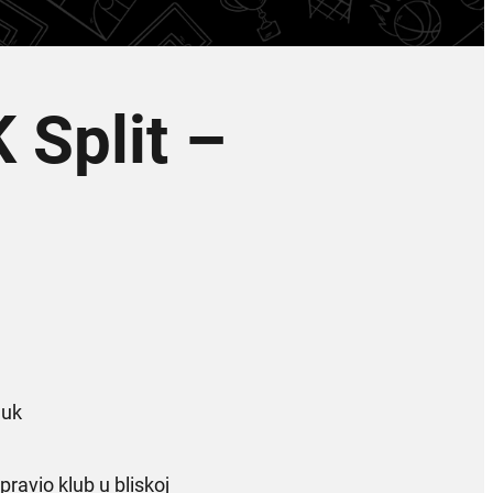
 Split –
muk
apravio klub u bliskoj