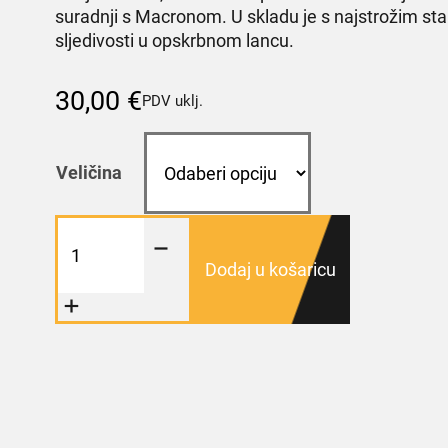
suradnji s Macronom. U skladu je s najstrožim sta
sljedivosti u opskrbnom lancu.
30,00
€
PDV uklj.
Veličina
Polo
majica
KK
Dodaj u košaricu
Split
-
bijela
količina