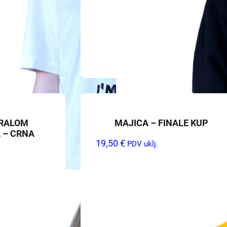
URALOM
MAJICA – FINALE KUP
 – CRNA
19,50
€
PDV uklj.