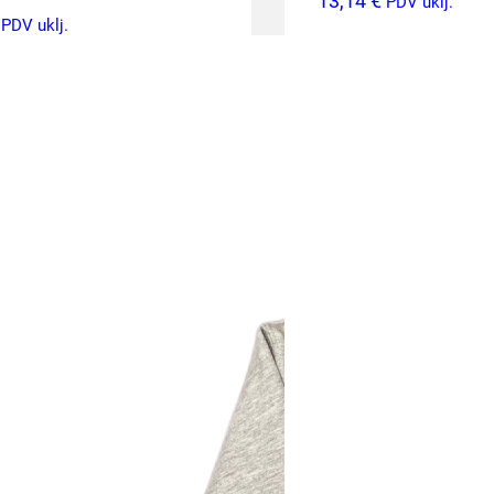
13,14
€
PDV uklj.
PDV uklj.