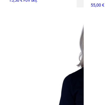
15,50
€
PDV uklj.
55,00
€