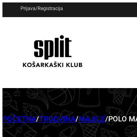
Prijava
/
Registracija
POČETNA
/
TRGOVINA
/
MAJICE
/
POLO MA